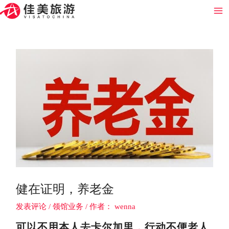
跳
Post
Ma
至
navigation
Me
内
容
健在证明，养老金
发表评论
/
领馆业务
/ 作者：
wenna
可以不用本人去卡尔加里，行动不便老人