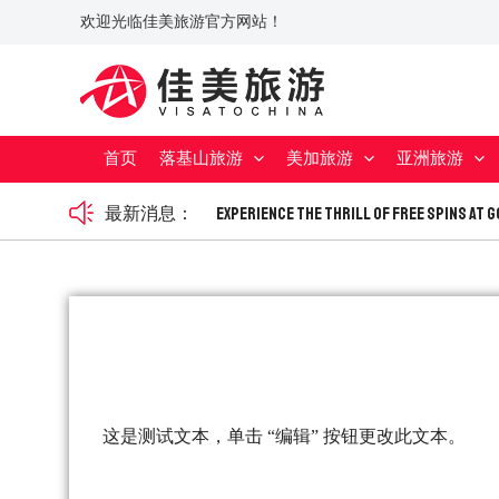
跳
欢迎光临佳美旅游官方网站！
至
内
容
首页
落基山旅游
美加旅游
亚洲旅游
最新消息：
Experience the thrill of free spins at G
这是测试文本，单击 “编辑” 按钮更改此文本。