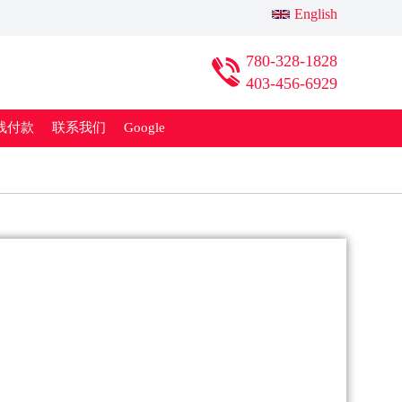
English
780-328-1828
403-456-6929
线付款
联系我们
Google
Klar strukturierte Menüs machen sg casino zur ent