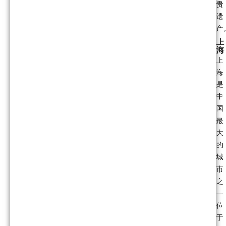
贵
遗
产
上
海
上
海
是
中
国
最
大
的
城
市
之
一
位
于