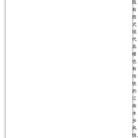
既
有
西
式
现
代
高
楼
也
有
传
统
的
江
南
水
乡
风
情