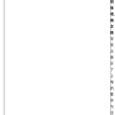
明
珠
塔
南
京
路
等
景
点
展
示
了
上
海
的
繁
华
与
活