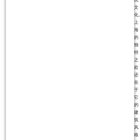
文
化
上
海
的
独
特
之
处
还
在
于
它
的
建
筑
风
格