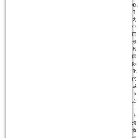
心
作
为
中
国
最
具
国
际
化
的
城
市
之
一
上
海
将
现