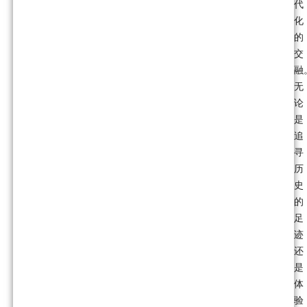
代
化
的
交
融
无
论
是
追
寻
历
史
的
足
迹
还
是
体
验