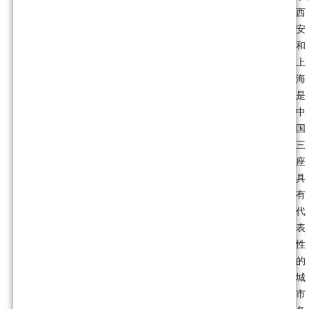
西
安
和
上
海
是
中
国
三
座
具
有
代
表
性
的
城
市