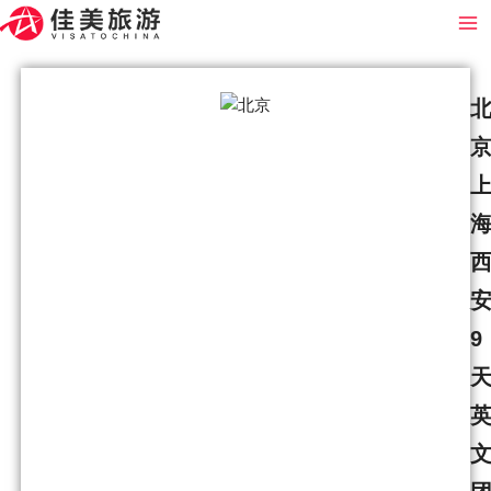
跳
Ma
至
Me
内
容
9