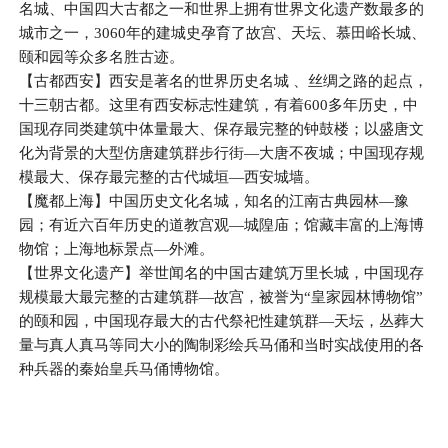
名城、中国四大古都之一和世界上拥有世界文化遗产数最多的
城市之一，3060年的建城史孕育了故宫、天坛、慕田峪长城、
颐和园等众多名胜古迹。
【古都西安】西安是著名的世界历史名城 、丝绸之路的起点，
十三朝古都。这里有西安标志性建筑，有着600多年历史，中
国现存同类建筑中体量最大、保存最完整的钟鼓楼；以盛唐文
化为背景的大型仿唐建筑群步行街—大唐不夜城；中国现存规
模最大、保存最完整的古代城垣—西安城墙。
【魔都上海】中国历史文化名城，知名的江南古典园林—豫
园；有近六百年历史的道教宫观—城隍庙；馆藏丰富的上海博
物馆；上海地标景点—外滩。
【世界文化遗产】举世闻名的中国古建筑万里长城，中国现存
规模最大最完整的古建筑群—故宫，被誉为“皇家园林博物馆”
的颐和园，中国现存最大的古代祭祀性建筑群—天坛，丛葬大
量与真人真马等同大小的陶制彩绘兵马俑和当时实战使用的各
种兵器的秦始皇兵马俑博物馆。