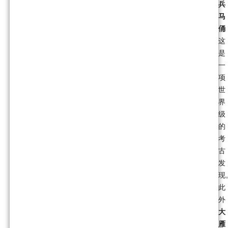
兵
马
俑
这
是
一
项
世
界
级
的
考
古
发
现
此
外
大
雁