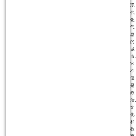
现
代
化
气
息
的
城
市
它
不
仅
是
政
治
文
化
和
教