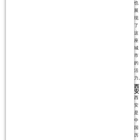
也
展
现
了
这
座
城
市
的
活
力
西
安
西
安
是
中
国
历