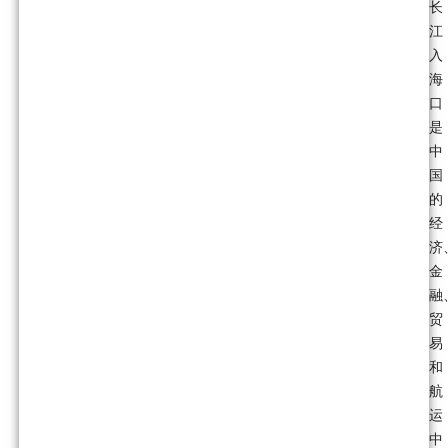
长
江
入
海
口
是
中
国
的
经
济
金
融
贸
易
和
航
运
中