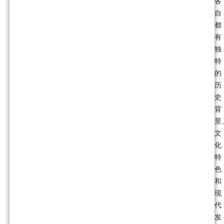
各
自
都
有
独
特
的
历
史
背
景
文
化
特
色
和
现
代
发