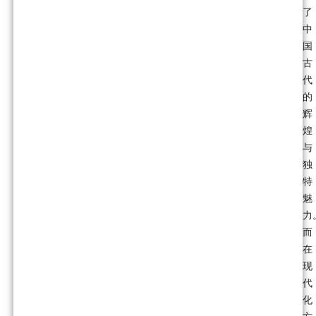
了
中
国
古
代
的
辉
煌
与
独
特
魅
力
而
在
现
代
化