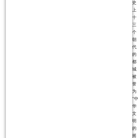
史
上
十
三
个
朝
代
的
都
城
被
誉
为
“
华
文
明
的
摇