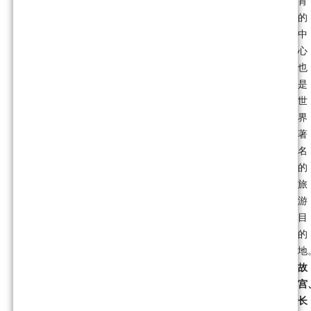
育
的
中
心
也
是
世
界
著
名
的
旅
游
目
的
地
故
宫
长