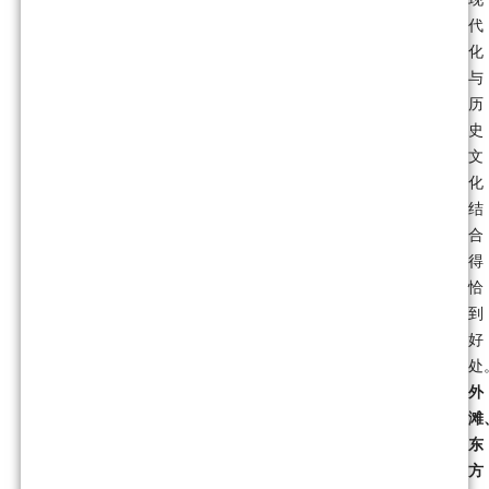
代
化
与
历
史
文
化
结
合
得
恰
到
好
处
外
滩
东
方