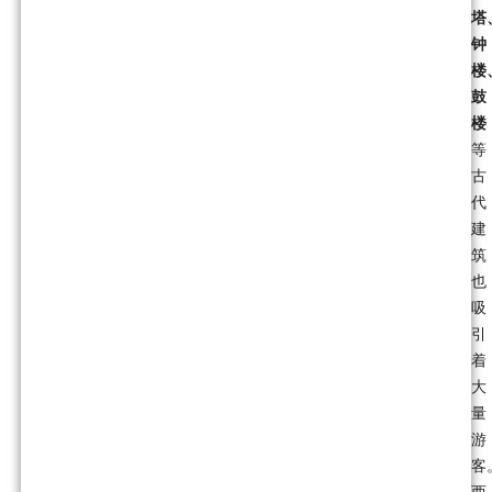
塔
钟
楼
鼓
楼
等
古
代
建
筑
也
吸
引
着
大
量
游
客