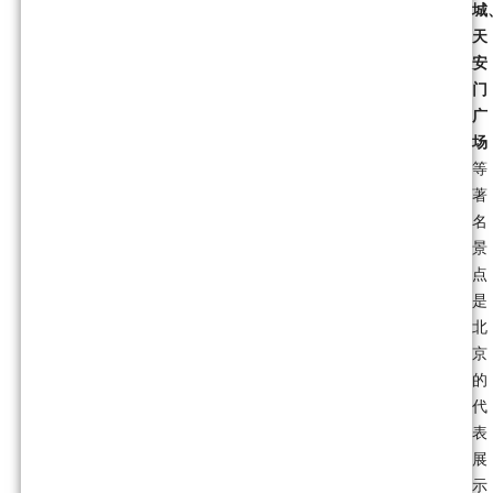
城
天
安
门
广
场
等
著
名
景
点
是
北
京
的
代
表
展
示