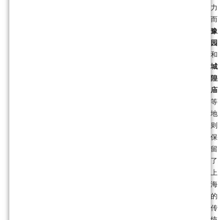
力
而
豫
园
和
城
隍
庙
等
地
则
保
留
了
上
海
的
传
统