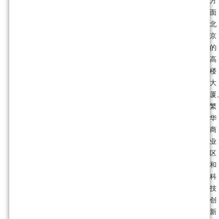
方
面
北
京
的
高
楼
大
厦
繁
华
商
业
区
和
科
技
创
新