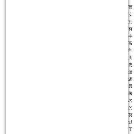
一
西
安
拥
有
丰
富
的
历
史
遗
迹
最
著
名
的
莫
过
于