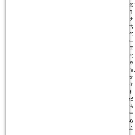
篮
作
为
古
代
中
国
的
政
治
文
化
和
经
济
中
心
之