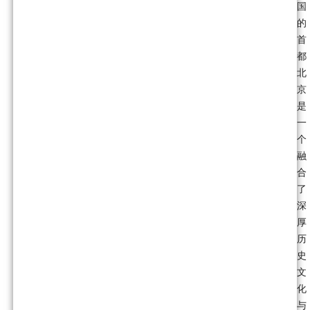
国
的
首
都
北
京
是
一
个
融
合
了
深
厚
历
史
文
化
与