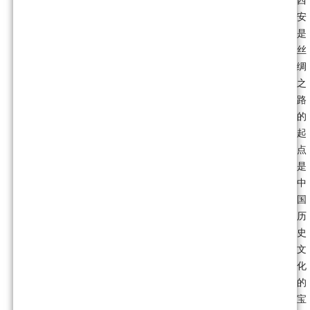
西
安
是
丝
绸
之
路
的
起
点
是
中
国
历
史
文
化
的
宝