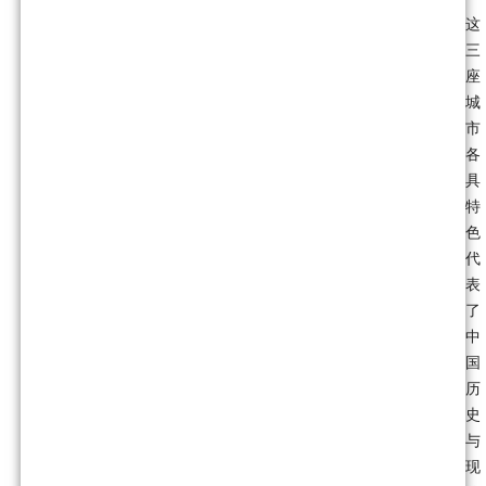
这
三
座
城
市
各
具
特
色
代
表
了
中
国
历
史
与
现