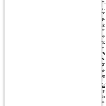
展
以
下
是
这
三
座
城
市
的
简
要
介
绍
北
京
作
为
中