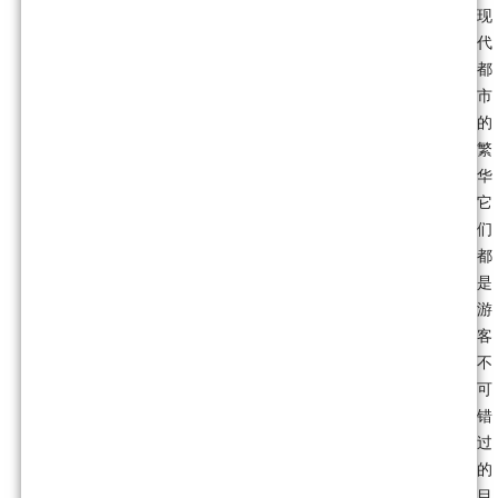
现
代
都
市
的
繁
华
它
们
都
是
游
客
不
可
错
过
的
目