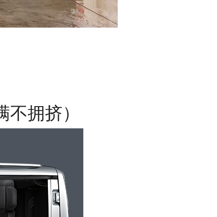
满不拥挤）