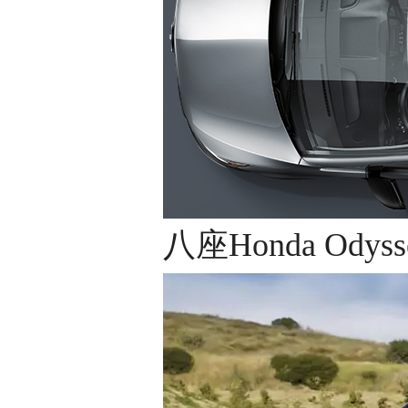
八座Honda Odyss