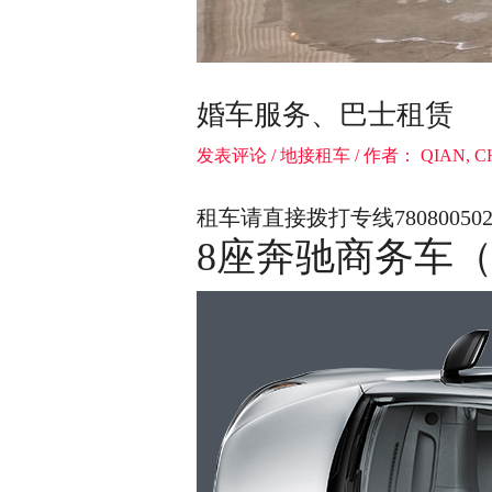
婚车服务、巴士租赁
发表评论
/
地接租车
/ 作者：
QIAN, 
租车请直接拨打专线78080050
8座奔驰商务车