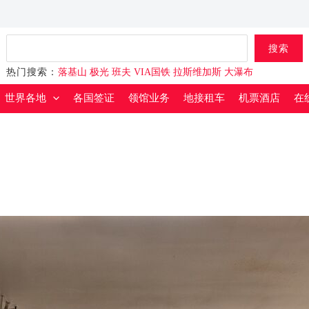
搜索
搜索
热门搜索：
落基山
极光
班夫
VIA国铁
拉斯维加斯
大瀑布
世界各地
各国签证
领馆业务
地接租车
机票酒店
在