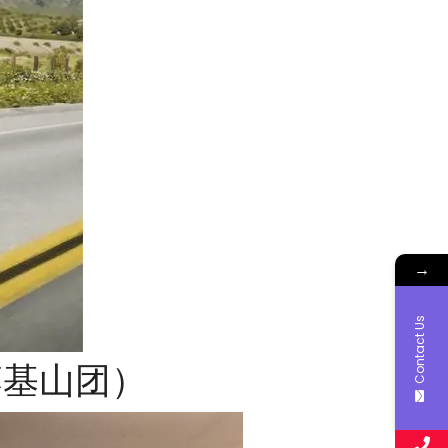
→
Contact Us
落基山团）