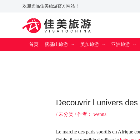
跳
Post
欢迎光临佳美旅游官方网站！
至
navigation
内
容
首页
落基山旅游
美加旅游
亚洲旅游
Decouvrir l univers des
/
未分类
/ 作者：
wenna
Le marche des paris sportifs en Afrique co
fluide, il est possible d utiliser le
betpawa 