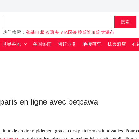
搜索
搜索
热门搜索：
落基山
极光
班夫
VIA国铁
拉斯维加斯
大瀑布
世界各地
各国签证
领馆业务
地接租车
机票酒店
在
 paris en ligne avec betpawa
ntinue de croitre rapidement grace a des plateformes innovantes. Pour 
app kenya
pour placer des mises en toute simplicite. Cette application es