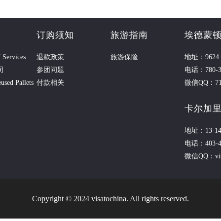
订购须知
旅游指南
埃德蒙
 Services
退款政策
旅游保险
地址：9624 
司
参团问题
电话：780-32
sed Pallets
付款相关
微信QQ：715
卡尔加
地址：13-142
电话：403-45
微信QQ：visat
Copyright © 2024 visatochina. All rights reserved.