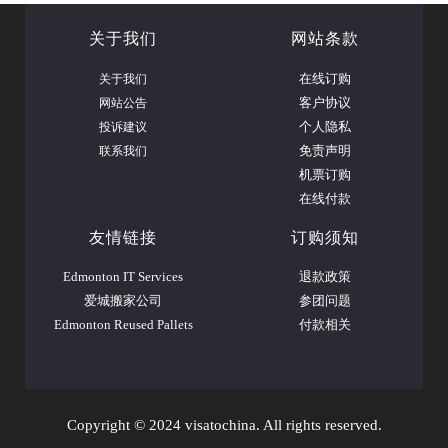
关于我们
网站条款
关于我们
在线订购
网站公告
客户协议
投诉建议
个人隐私
联系我们
免责声明
机票订购
在线付款
友情链接
订购须知
Edmonton IT Services
退款政策
爱城搬家公司
参团问题
Edmonton Reused Pallets
付款相关
Copyright © 2024 visatochina. All rights reserved.