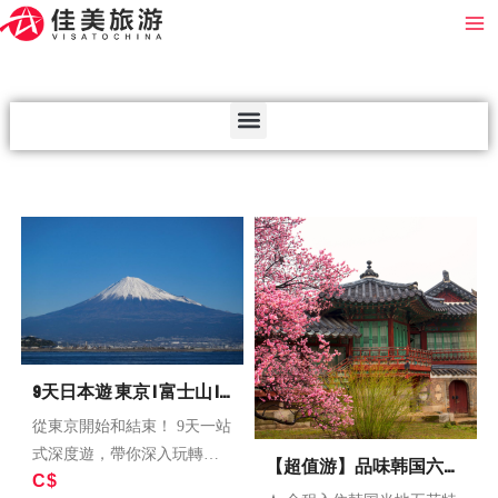
跳
Ma
至
Me
内
容
Menu
9天日本遊 東京 | 富士山 |
大阪 | 京都 | 神戶 | 岡山 | 廣
從東京開始和結束！ 9天一站
式深度遊，帶你深入玩轉日
島
【超值游】品味韩国六天
C$
本、東京。 9天全日本之旅，