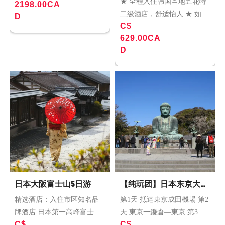
五晚
★ 全程入住韩国当地五花特
2198.00CA
包含酒店住宿，行程內之交
二级酒店，舒适怡人 ★ 如诗
D
通，以及專業導遊解説。 包
C$
如画的【雪岳山国家公园】
含每日早餐, 3個午餐及2個晚
629.00CA
★ 非语言公演CHEF拌饭秀：
餐 ● 探索東京最受歡迎的景
D
一场颠覆大家想像的街舞口
點 ● 登上富士山，欣賞壯觀
技秀 ★ 百年历史之朝鲜第一
的景色 ● 漫步在歷史悠久的
正宫【景福宫】 ★ 时尚聚集
京都的街道上參觀祇园 ● 遊
地【明洞购物街】
覽姬路城並欣賞岡山後樂園
日本大阪富士山5日游
【纯玩团】日本东京大阪
北海道 10天
精选酒店：入住市区知名品
第1天 抵達東京成田機場 第2
牌酒店 日本第一高峰富士山
天 東京一鐮倉—東京 第3天
C$
C$
五合目美景 忍野八海，伏见
東京一橫濱—東京