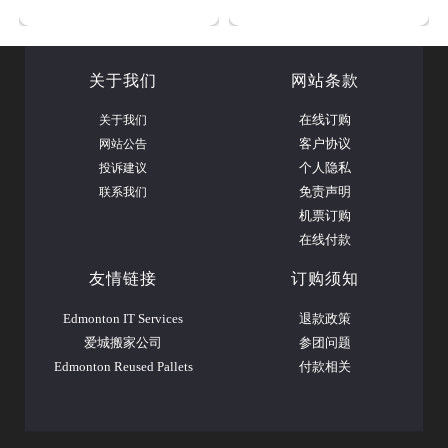
肉、温泉料理、日式小火
地，实地体验韩剧风潮。 ★
锅、日式鳗鱼饭、寿司料理
韩流文化体验：海苔工厂＋
等
韩服写真＋ 传统韩食DIY
关于我们
网站条款
关于我们
在线订购
网站公告
客户协议
投诉建议
个人隐私
联系我们
免责声明
机票订购
在线付款
友情链接
订购须知
Edmonton IT Services
退款政策
爱城搬家公司
参团问题
Edmonton Reused Pallets
付款相关