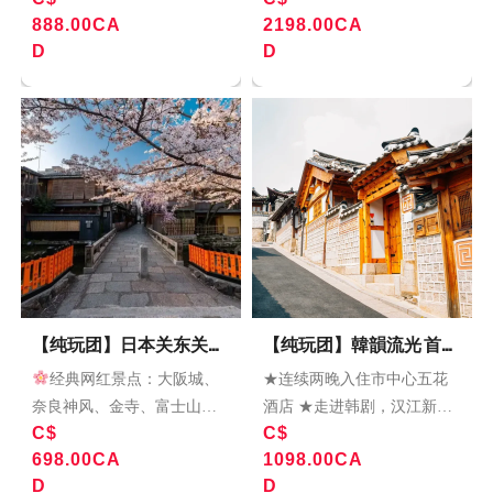
888.00CA
2198.00CA
稻荷大社，花见小路 打卡人
D
D
气景点奈良鹿公园 畅游大阪
最大购物区 心斋桥
【纯玩团】日本关东关西
【纯玩团】韓韻流光 首爾
纯玩6天
5日純玩沉浸之旅
经典网红景点：大阪城、
★连续两晚入住市中心五花
奈良神风、金寺、富士山五
酒店 ★走进韩剧，汉江新都
C$
C$
合目等。
特别安排温泉酒
市 金光水路 Laveniche (韩剧”
698.00CA
1098.00CA
店，感受地道日式服务
体
爱丽丝 Alice”拍摄地)＋【恩
D
D
验日本传统美食： 日式烤
平韩屋村】韩剧热门拍摄