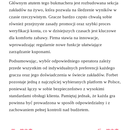
Głównym atutem tego bukmachera jest rozbudowana sekcja
zakładów na żywo, która pozwala na śledzenie wyników w
czasie rzeczywistym. Gracze bardzo często chwalą sobie
również przejrzyste zasady promocji oraz szybki proces
weryfikacji konta, co w dzisiejszych czasach jest kluczowe
dla komfortu zabawy. Firma stawia na innowacje,
wprowadzając regularnie nowe funkcje ułatwiające
zarządzanie kuponami.
Podsumowując, wybór odpowiedniego operatora zależy
przede wszystkim od indywidualnych preferencji każdego
gracza oraz jego doświadczenia w świecie zakładów. Forbet
pozostaje jedną z najczęściej wybieranych platform w Polsce,
ponieważ łączy w sobie bezpieczeństwo z wysokimi
standardami obsługi klienta. Pamiętaj jednak, że każda gra
powinna być prowadzona w sposób odpowiedzialny i z
zachowaniem pełnej kontroli nad budżetem.