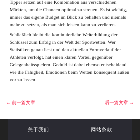
Tipper setzen auf eine Kombination aus verschiedenen
Märkten, um die Chancen optimal zu streuen. Es ist wichtig,
immer das eigene Budget im Blick zu behalten und niemals
mehr zu setzen, als man sich leisten kann zu verlieren.
Schließlich bleibt die kontinuierliche Weiterbildung der
Schlüssel zum Erfolg in der Welt der Sportwetten. Wer
Statistiken genau liest und den aktuellen Formverlauf der
Athleten verfolgt, hat einen klaren Vorteil gegenüber
Gelegenheitsspielern. Geduld ist dabei ebenso entscheidend
wie die Fähigkeit, Emotionen beim Wetten konsequent außen
vor zu lassen.
←
前一篇文章
后一篇文章
→
关于我们
网站条款