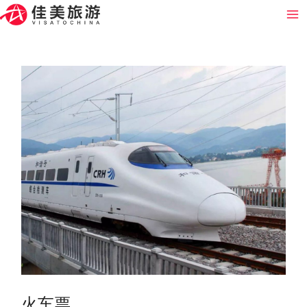
跳
Post
Ma
至
navigation
Me
内
容
火车票