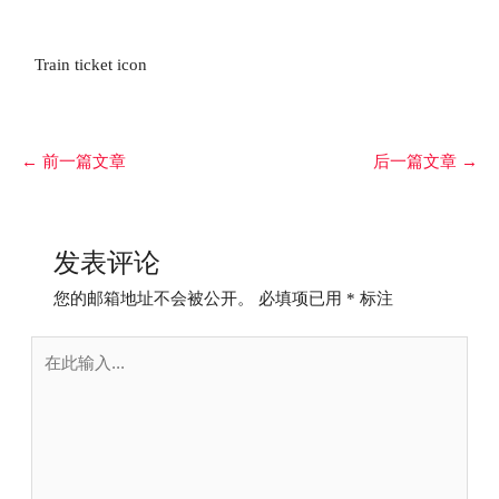
Train ticket icon
←
前一篇文章
后一篇文章
→
发表评论
您的邮箱地址不会被公开。
必填项已用
*
标注
在
此
输
入...