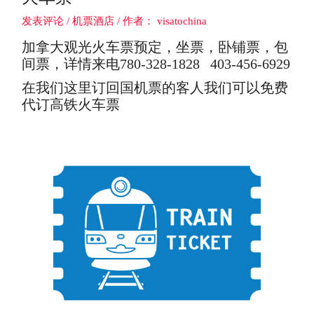
发表评论
/
机票酒店
/ 作者：
visatochina
加拿大观光火车票预定，坐票，卧铺票，包
间票，详情来电780-328-1828 403-456-6929
在我们这里订回国机票的客人我们可以免费
代订高铁火车票