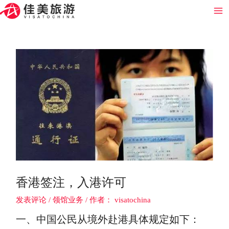
跳
Post
Ma
至
navigation
Me
内
容
香港签注，入港许可
发表评论
/
领馆业务
/ 作者：
visatochina
一、中国公民从境外赴港具体规定如下：