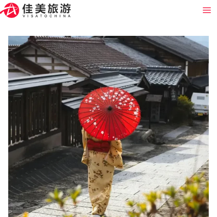
跳
Ma
至
Me
内
容
日
本
大
阪
富
士
山
5
日
游