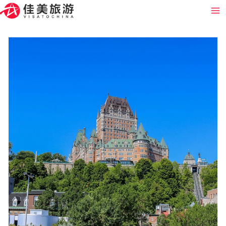
跳
Ma
至
Me
内
容
2025
年
加
东
五
天
尊
享
全
陪
团