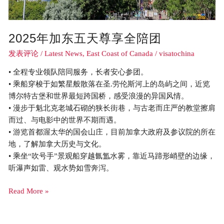
2025年加东五天尊享全陪团
发表评论
/
Latest News
,
East Coast of Canada
/
visatochina
• 全程专业领队陪同服务，长者安心参团。
• 乘船穿梭于如繁星般散落在圣.劳伦斯河上的岛屿之间，近览
博尔特古堡和世界最短跨国桥，感受浪漫的异国风情。
• 漫步于魁北克老城石砌的狭长街巷，与古老而庄严的教堂擦肩
而过、与电影中的世界不期而遇。
• 游览首都渥太华的国会山庄，目前加拿大政府及参议院的所在
地，了解加拿大历史与文化。
• 乘坐“吹号手”景观船穿越氤氲水雾，靠近马蹄形峭壁的边缘，
听瀑声如雷、观水势如雪奔泻。
Read More »