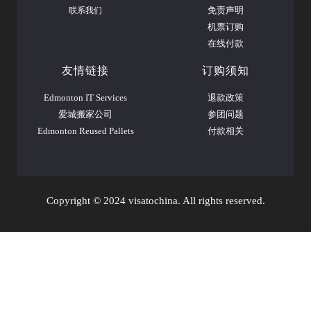
联系我们
免责声明
机票订购
在线付款
友情链接
订购须知
Edmonton IT Services
退款政策
爱城搬家公司
参团问题
Edmonton Reused Pallets
付款相关
Copyright © 2024 visatochina. All rights reserved.