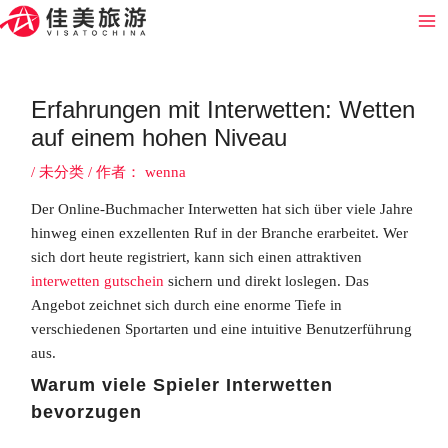
跳
Post
Ma
至
navigation
Me
内
容
Erfahrungen mit Interwetten: Wetten
auf einem hohen Niveau
/
未分类
/ 作者：
wenna
Der Online-Buchmacher Interwetten hat sich über viele Jahre
hinweg einen exzellenten Ruf in der Branche erarbeitet. Wer
sich dort heute registriert, kann sich einen attraktiven
interwetten gutschein
sichern und direkt loslegen. Das
Angebot zeichnet sich durch eine enorme Tiefe in
verschiedenen Sportarten und eine intuitive Benutzerführung
aus.
Warum viele Spieler Interwetten
bevorzugen